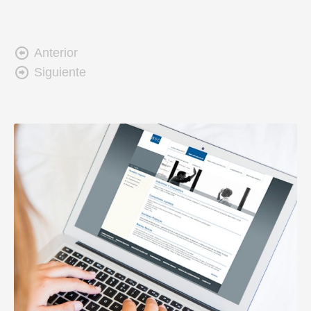

Anterior

Siguiente