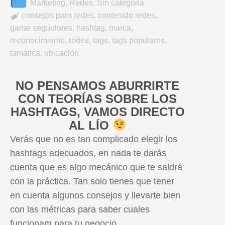
Marketing
,
Redes
,
Sin categoría

consejos para redes
,
contenido redes
,
ganar seguidores
,
hashtag
,
marca
,
reconocimiento
,
redes
,
tags
,
tags populares
,
tamática
,
ubicación
NO PENSAMOS ABURRIRTE
CON TEORÍAS SOBRE LOS
HASHTAGS, VAMOS DIRECTO
AL LÍO
Verás que no es tan complicado elegir los
hashtags adecuados, en nada te darás
cuenta que es algo mecánico que te saldrá
con la práctica. Tan solo tienes que tener
en cuenta algunos consejos y llevarte bien
con las métricas para saber cuales
funcionam para tu negocio.