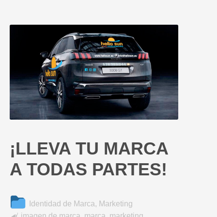
¡LLEVA TU MARCA
A TODAS PARTES!
Identidad de Marca
,
Marketing

imagen de marca
,
marca
,
marketing
,