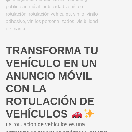
publicidad móvil
,
publicidad vehículo
,
rotulación
,
rotulación vehiculos
,
vinilo
,
vinilo
adhesivo
,
vinilos personalizados
,
visibilidad
de marca
TRANSFORMA TU
VEHÍCULO EN UN
ANUNCIO MÓVIL
CON LA
ROTULACIÓN DE
VEHÍCULOS
La rotulación de vehículos es una